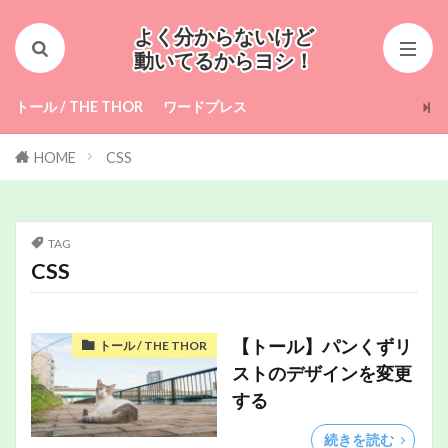
CSS
Jetpack
Windows10
よく分からないけど
Windows7
アイキャッチ画像
動いてるからヨシ！
インストール
サーバー
サイドメニュー
トール / THE THOR
ワードプレス
サブドメイン
タグ管理
トール
パンくずリスト
フッター
マルチサイト
HOME
CSS
ムームードメイン
ロリポップ
目次
絵文字
続きを読む
TAG
CSS
検索
【トール】パンくずリ
トール / THE THOR
ストのデザインを変更
する
続きを読む