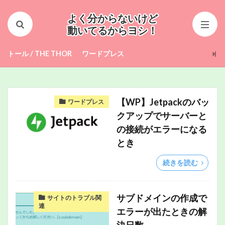
CSS
Jetpack
Windows10
よく分からないけど
Windows7
アイキャッチ画像
動いてるからヨシ！
インストール
サーバー
サイドメニュー
トール / THE THOR
ワードプレス
サブドメイン
タグ管理
トール
パンくずリスト
フッター
マルチサイト
ムームードメイン
ロリポップ
目次
【WP】Jetpackのバッ
ワードプレス
絵文字
続きを読む
クアップでサーバーと
の接続がエラーになる
検索
とき
続きを読む
サブドメインの作成で
サイトのトラブル関
連
エラーが出たときの解